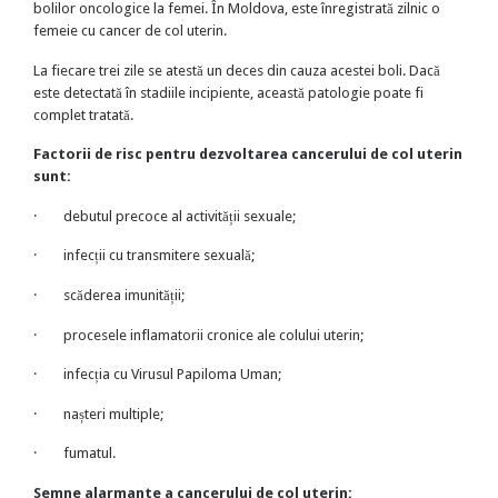
bolilor oncologice la femei. În Moldova, este înregistrată zilnic o
femeie cu cancer de col uterin.
La fiecare trei zile se atestă un deces din cauza acestei boli. Dacă
este detectată în stadiile incipiente, această patologie poate fi
complet tratată.
Factorii de risc pentru dezvoltarea cancerului de col uterin
sunt:
·
debutul precoce al activității sexuale;
·
infecții cu transmitere sexuală;
·
scăderea imunității;
·
procesele inflamatorii cronice ale colului uterin;
·
infecția cu Virusul Papiloma Uman;
·
nașteri multiple;
·
fumatul.
Semne alarmante a cancerului de col uterin: