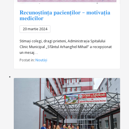
𝐑𝐞𝐜𝐮𝐧𝐨𝐬̦𝐭𝐢𝐧𝐭̦𝐚 𝐩𝐚𝐜𝐢𝐞𝐧𝐭̦𝐢𝐥𝐨𝐫 – 𝐦𝐨𝐭𝐢𝐯𝐚𝐭̦𝐢𝐚
𝐦𝐞𝐝𝐢𝐜𝐢𝐥𝐨𝐫
20 martie 2024
Stimați colegi, dragi prieteni, Administrația Spitalului
Clinic Municipal „Sfântul Arhanghel Mihail” a recepționat
un mesaj…
Postat in:
Noutăți