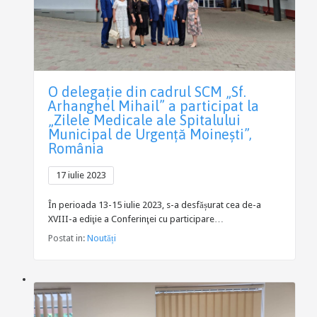
O delegație din cadrul SCM „Sf.
Arhanghel Mihail” a participat la
„Zilele Medicale ale Spitalului
Municipal de Urgență Moinești”,
România
17 iulie 2023
În perioada 13-15 iulie 2023, s-a desfășurat cea de-a
XVIII-a ediţie a Conferinţei cu participare…
Postat in:
Noutăți