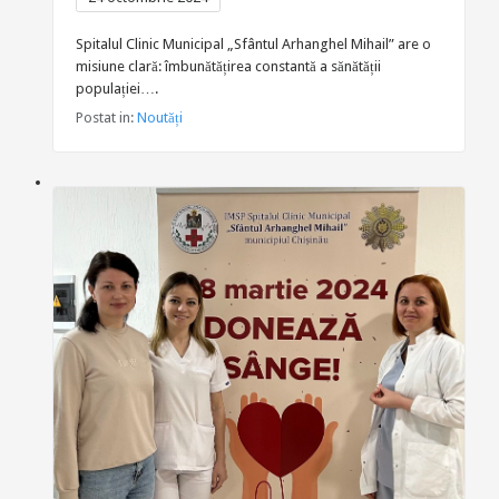
Spitalul Clinic Municipal „Sfântul Arhanghel Mihail” are o
misiune clară: îmbunătățirea constantă a sănătății
populației….
Postat in:
Noutăți