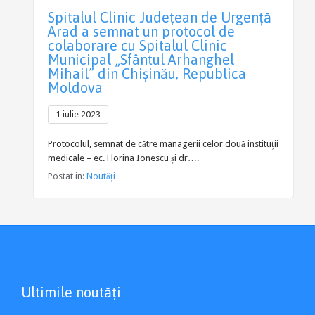
Spitalul Clinic Județean de Urgență
Arad a semnat un protocol de
colaborare cu Spitalul Clinic
Municipal „Sfântul Arhanghel
Mihail” din Chișinău, Republica
Moldova
1 iulie 2023
Protocolul, semnat de către managerii celor două instituții
medicale – ec. Florina Ionescu și dr….
Postat in:
Noutăți
Ultimile noutăți