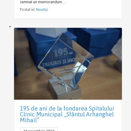
semnat un memorandum…
Postat in:
Noutăți
195 de ani de la fondarea Spitalului
Clinic Municipal „Sfântul Arhanghel
Mihail”