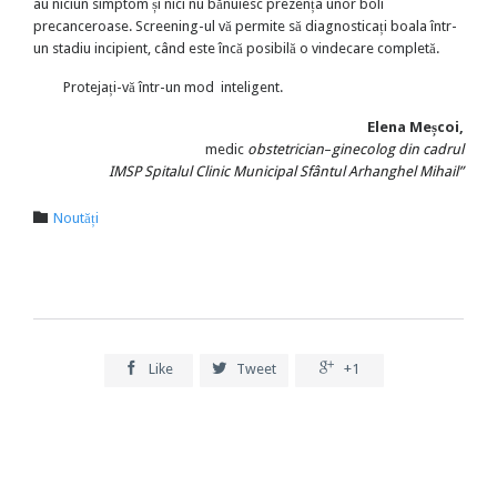
au niciun simptom și nici nu bănuiesc prezența unor boli
precanceroase. Screening-ul vă permite să diagnosticați boala într-
un stadiu incipient, când este încă posibilă o vindecare completă.
Protejați-vă într-un mod inteligent.
Elena Meșcoi,
medic
obstetrician
–
ginecolog
din cadrul
IMSP Spitalul Clinic Municipal Sfântul Arhanghel Mihail”
Category

Noutăți



Like
Tweet
+1