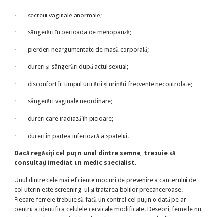
·
secreții vaginale anormale;
·
sângerări în perioada de menopauză;
·
pierderi neargumentate de masă corporală;
·
dureri și sângerări după actul sexual;
·
disconfort în timpul urinării și urinări frecvente necontrolate;
·
sângerări vaginale neordinare;
·
dureri care iradiază în picioare;
·
dureri în partea inferioară a spatelui.
Dacă regăsiți cel puțin unul dintre semne, trebuie să
consultați imediat un medic specialist.
Unul dintre cele mai eficiente moduri de prevenire a cancerului de
col uterin este screening-ul și tratarea bolilor precanceroase.
Fiecare femeie trebuie să facă un control cel puțin o dată pe an
pentru a identifica celulele cervicale modificate. Deseori, femeile nu