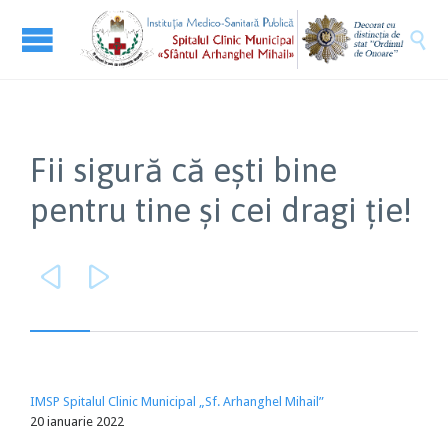

Fii sigură că ești bine
pentru tine și cei dragi ție!


IMSP Spitalul Clinic Municipal „Sf. Arhanghel Mihail”
20 ianuarie 2022