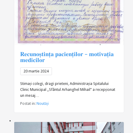
𝐑𝐞𝐜𝐮𝐧𝐨𝐬̦𝐭𝐢𝐧𝐭̦𝐚 𝐩𝐚𝐜𝐢𝐞𝐧𝐭̦𝐢𝐥𝐨𝐫 – 𝐦𝐨𝐭𝐢𝐯𝐚𝐭̦𝐢𝐚
𝐦𝐞𝐝𝐢𝐜𝐢𝐥𝐨𝐫
20 martie 2024
Stimați colegi, dragi prieteni, Administrația Spitalului
Clinic Municipal „Sfântul Arhanghel Mihail” a recepționat
un mesaj…
Postat in:
Noutăți