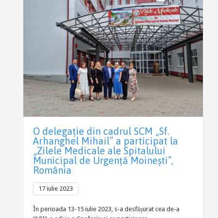
O delegație din cadrul SCM „Sf.
Arhanghel Mihail” a participat la
„Zilele Medicale ale Spitalului
Municipal de Urgență Moinești”,
România
17 iulie 2023
În perioada 13-15 iulie 2023, s-a desfășurat cea de-a