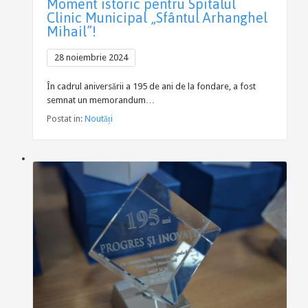
Moment istoric pentru Spitalul
Clinic Municipal „Sfântul Arhanghel
Mihail”!
28 noiembrie 2024
În cadrul aniversării a 195 de ani de la fondare, a fost
semnat un memorandum…
Postat in:
Noutăți