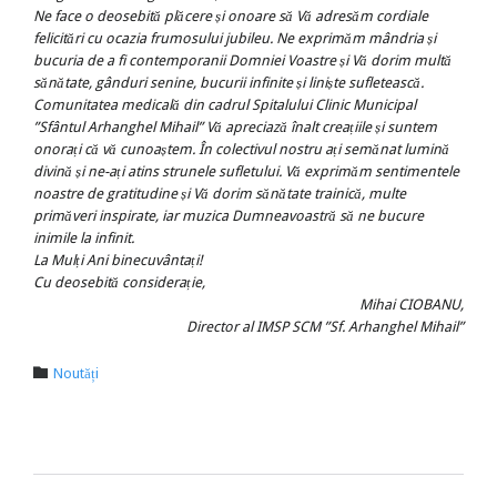
Ne face o deosebită plăcere și onoare să Vă adresăm cordiale
felicitări cu ocazia frumosului jubileu. Ne exprimăm mândria și
bucuria de a fi contemporanii Domniei Voastre și Vă dorim multă
sănătate, gânduri senine, bucurii infinite și liniște sufletească.
Comunitatea medicală din cadrul Spitalului Clinic Municipal
”Sfântul Arhanghel Mihail” Vă apreciază înalt creațiile și suntem
onorați că vă cunoaștem. În colectivul nostru ați semănat lumină
divină și ne-ați atins strunele sufletului. Vă exprimăm sentimentele
noastre de gratitudine și Vă dorim sănătate trainică, multe
primăveri inspirate, iar muzica Dumneavoastră să ne bucure
inimile la infinit.
La Mulți Ani binecuvântați!
Cu deosebită considerație,
Mihai CIOBANU,
Director al IMSP SCM ”Sf. Arhanghel Mihail”
Category

Noutăți