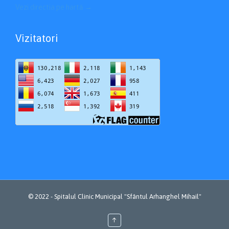
Vezi directia pe hartă
→
Vizitatori
© 2022 -
Spitalul Clinic Municipal "Sfântul Arhanghel Mihail"
↑