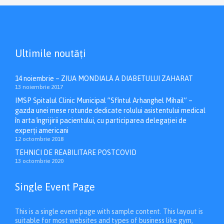
Ultimile noutăți
14 noiembrie – ZIUA MONDIALĂ A DIABETULUI ZAHARAT
13 noiembrie 2017
IMSP Spitalul Clinic Municipal ”Sfîntul Arhanghel Mihail” –
gazda unei mese rotunde dedicate rolului asistentului medical
în arta îngrijirii pacientului, cu participarea delegației de
experți americani
12 octombrie 2018
TEHNICI DE REABILITARE POSTCOVID
13 octombrie 2020
Single Event Page
This is a single event page with sample content. This layout is
suitable for most websites and types of business like gym,