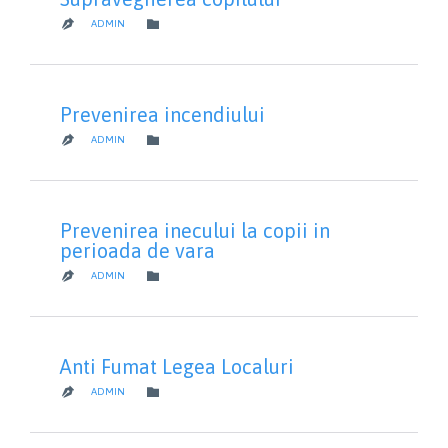
CATEGORY

ADMIN

Prevenirea incendiului
CATEGORY

ADMIN

Prevenirea inecului la copii in
perioada de vara
CATEGORY

ADMIN

Anti Fumat Legea Localuri
CATEGORY

ADMIN
