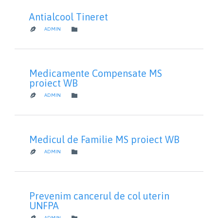
Antialcool Tineret
CATEGORY

ADMIN

Medicamente Compensate MS
proiect WB
CATEGORY

ADMIN

Medicul de Familie MS proiect WB
CATEGORY

ADMIN

Prevenim cancerul de col uterin
UNFPA
CATEGORY

ADMIN