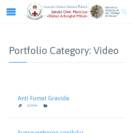

Portfolio Category:
Video
Anti Fumat Gravida
CATEGORY

ADMIN

Supravegherea copilului