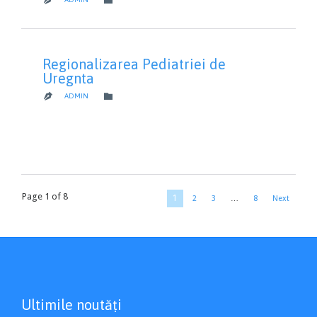

Regionalizarea Pediatriei de
Uregnta
CATEGORY

ADMIN

Page 1 of 8
1
2
3
…
8
Next
Ultimile noutăți