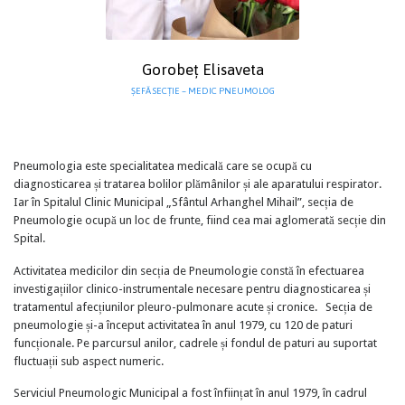
Gorobeț Elisaveta
ȘEFĂ SECŢIE – MEDIC PNEUMOLOG
Pneumologia este specialitatea medicală care se ocupă cu
diagnosticarea și tratarea bolilor plămânilor și ale aparatului respirator.
Iar în Spitalul Clinic Municipal „Sfântul Arhanghel Mihail”, secția de
Pneumologie ocupă un loc de frunte, fiind cea mai aglomerată secție din
Spital.
Activitatea medicilor din secția de Pneumologie constă în efectuarea
investigațiilor clinico-instrumentale necesare pentru diagnosticarea și
tratamentul afecțiunilor pleuro-pulmonare acute și cronice. Secția de
pneumologie și-a început activitatea în anul 1979, cu 120 de paturi
funcționale. Pe parcursul anilor, cadrele și fondul de paturi au suportat
fluctuații sub aspect numeric.
Serviciul Pneumologic Municipal a fost înființat în anul 1979, în cadrul