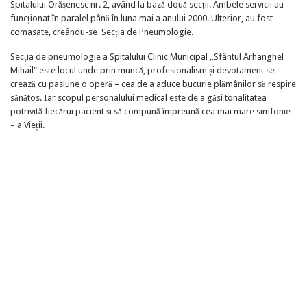
Spitalului Orășenesc nr. 2, având la bază două secții. Ambele servicii au
funcționat în paralel până în luna mai a anului 2000. Ulterior, au fost
comasate, creându-se Secția de Pneumologie.
Secția de pneumologie a Spitalului Clinic Municipal „Sfântul Arhanghel
Mihail” este locul unde prin muncă, profesionalism și devotament se
crează cu pasiune o operă – cea de a aduce bucurie plămânilor să respire
sănătos. Iar scopul personalului medical este de a găsi tonalitatea
potrivită fiecărui pacient și să compună împreună cea mai mare simfonie
– a Vieții.