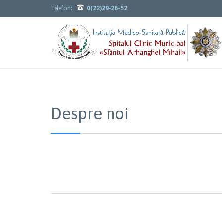

Telefon:
0(22)29-26-52
Despre noi