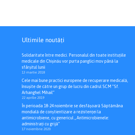
Ultimile noutăți
Solidaritate între medici. Personalul din toate instituțiile
medicale din Chișinău vor purta panglici mov până la
sfârșitul lunii
13 martie 2018
Cele mai bune practici europene de recuperare medicală,
însușite de către un grup de lucru din cadrul SCM ”Sf.
Arhanghel Mihail”
22 aprilie 2019
În perioada 18-24 noiembrie se desfășoară Săptămâna
mondială de conștientizare a rezistenței la
antimicrobiene, cu genericul „Antimicrobienele:
administrați cu grijă”
17 noiembrie 2020