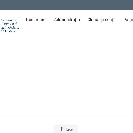
Despre noi
Administrația
Clinici și secții
Pagi

Like