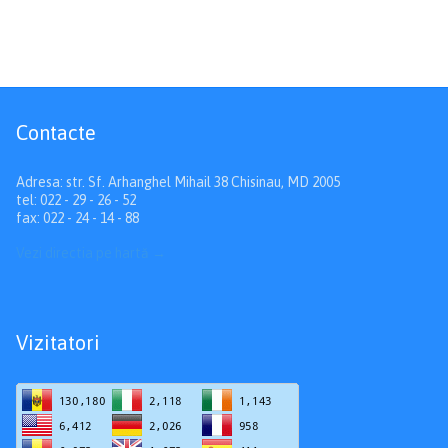
Contacte
Adresa: str. Sf. Arhanghel Mihail 38 Chisinau, MD 2005
tel: 022 - 29 - 26 - 52
fax: 022 - 24 - 14 - 88
Vezi directia pe hartă
→
Vizitatori