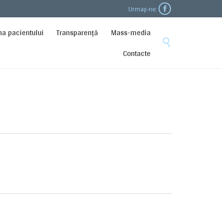

Urmaţi-ne:
Skip
na pacientului
Transparență
Mass-media
to

content
Contacte