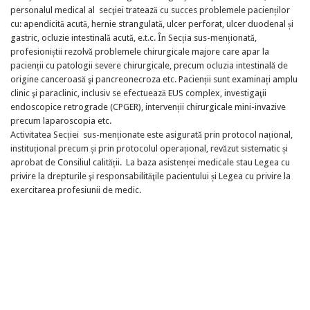
personalul medical al secţiei tratează cu succes problemele pacienților
cu: apendicită acută, hernie strangulată, ulcer perforat, ulcer duodenal și
gastric, ocluzie intestinală acută, e.t.c. În Secția sus-menționată,
profesioniștii rezolvă problemele chirurgicale majore care apar la
pacienții cu patologii severe chirurgicale, precum ocluzia intestinală de
origine canceroasă şi pancreonecroza etc. Pacienții sunt examinați amplu
clinic şi paraclinic, inclusiv se efectuează EUS complex, investigaţii
endoscopice retrograde (CPGER), intervenții chirurgicale mini-invazive
precum laparoscopia etc.
Activitatea Secției sus-menționate este asigurată prin protocol național,
instituțional precum și prin protocolul operațional, revăzut sistematic și
aprobat de Consiliul calității. La baza asistenței medicale stau Legea cu
privire la drepturile şi responsabilităţile pacientului și Legea cu privire la
exercitarea profesiunii de medic.