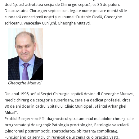
desfășoară activitatea secția de Chirurgie septică, cu 35 de paturi.
De activitatea Chirurgiei septice sunt legate nume pe care merită să le
cunoască concetățenii noștri și nu numai: Eustahie Cicală, Gheorghe
Idriceanu, Veaceslav Cuniţchi, Gheorghe Mutavci.
Gheorghe Mutavci
Din anul 1995, șef al Secției Chirurgie septică devine dl Gheorghe Mutavci,
medic chirurg de categorie superioară, care s-a dedicat profesiei, circa
30 de ani doar în cadrul Spitalului Clinic Municipal „Sfântul Arhanghel
Mihail”.
Profilul Secţiei rezidă în diagnosticul şi tratamentul maladiilor chirurgicale
programate şi de urgenţă: Patologia proctologică, Patologia vasculară
(Sindromul postrombotic, ateroscleroză obliterantă complicată),
Funcţionând ca serviciu chirurgical de urgenţă cu o practică vastă,