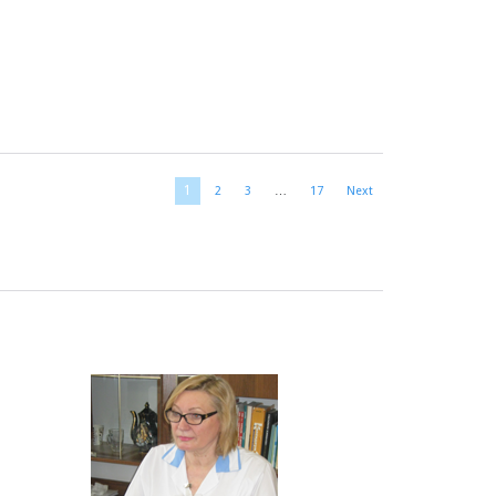
1
2
3
…
17
Next