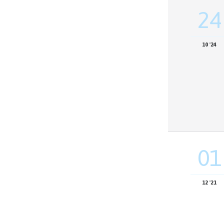
24
10 '24
01
12 '21