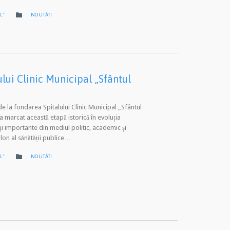
CATEGORY

L”
NOUTĂȚI
lui Clinic Municipal „Sfântul
de la fondarea Spitalului Clinic Municipal „Sfântul
 a marcat această etapă istorică în evoluția
ăți importante din mediul politic, academic și
ilon al sănătății publice…
CATEGORY

L”
NOUTĂȚI