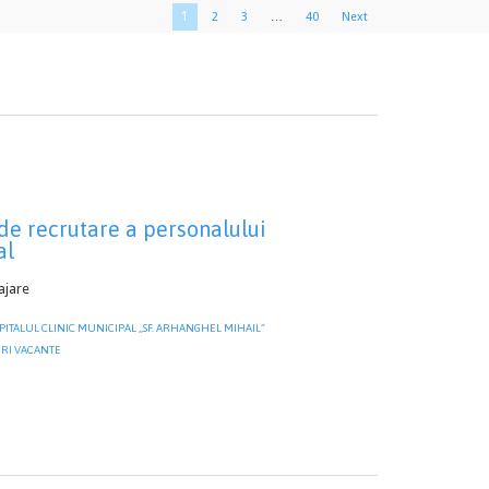
1
2
3
…
40
Next
de recrutare a personalului
al
ajare
SPITALUL CLINIC MUNICIPAL „SF. ARHANGHEL MIHAIL”
ORY
RI VACANTE