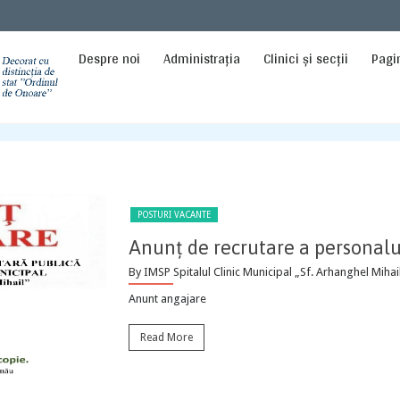
Despre noi
Administrația
Clinici și secții
Pagi
NOUTĂȚI
Moment istoric pentru Spitalul 
Arhanghel Mihail”!
By IMSP Spitalul Clinic Municipal „Sf. Arhanghel Mihai
În cadrul aniversării a 195 de ani de la fondare, a 
Clinic...
Read More