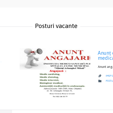
Posturi vacante
Anunţ 
medic
Anunt ang
IMSP 

CATEG

POSTU