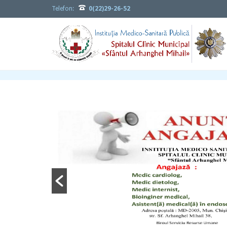

Telefon:
0(22)29-26-52