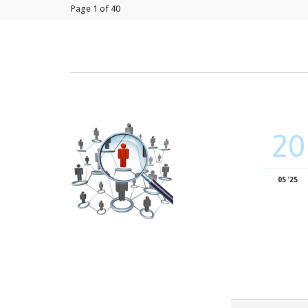
Page 1 of 40
20
05 '25