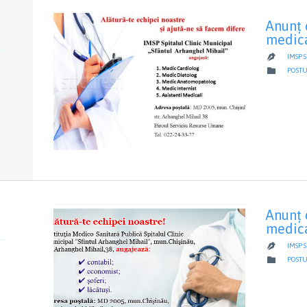
Anunţ 
medic
IMSP 

CATEG

POSTU
Anunţ 
medic
IMSP 

CATEG

POSTU