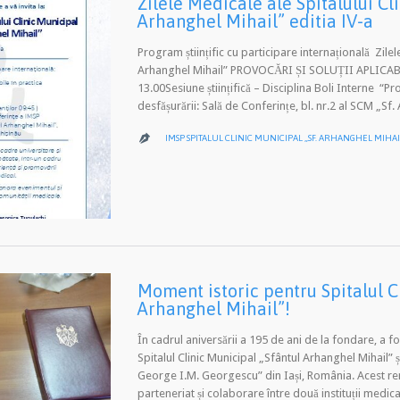
Zilele Medicale ale Spitalului Cl
Arhanghel Mihail” editia IV-a
Program științific cu participare internațională Zilel
Arhanghel Mihail” PROVOCĂRI ȘI SOLUȚII A
13.00Sesiune științifică – Disciplina Boli Interne “Pr
desfășurării: Sală de Conferințe, bl. nr.2 al SCM „S
IMSP SPITALUL CLINIC MUNICIPAL „SF. ARHANGHEL MIHAI

Moment istoric pentru Spitalul C
Arhanghel Mihail”!
În cadrul aniversării a 195 de ani de la fondare, 
Spitalul Clinic Municipal „Sfântul Arhanghel Mihail” ș
George I.M. Georgescu” din Iași, România. Acest re
parteneriat și colaborare între două instituții medic