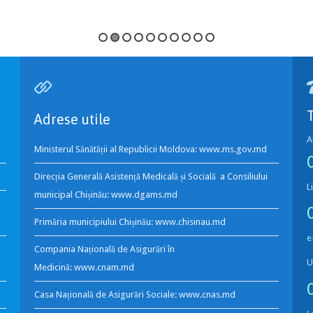

Adrese utile
A
Ministerul Sănătății al Republicii Moldova:
www.ms.gov.md
Direcția Generală Asistență Medicală și Socială a Consiliului
L
municipal Chișinău:
www.dgams.md
Primăria municipiului Chișinău:
www.chisinau.md
e
Compania Națională de Asigurări în
U
Medicină:
www.cnam.md
Casa Națională de Asigurări Sociale:
www.cnas.md