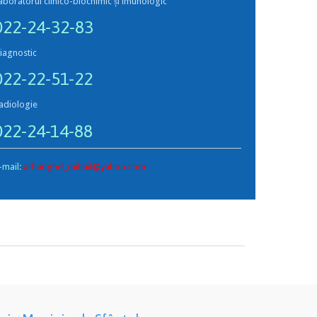
aboratorul clinico-biochimic și imunologic
022-24-32-83
iagnostic
022-22-51-22
adiologie
022-24-14-88
-mail:
arhanghel_mihail@yahoo.com