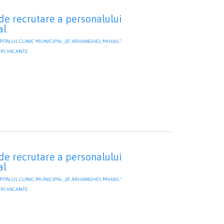
de recrutare a personalului
al
SPITALUL CLINIC MUNICIPAL „SF. ARHANGHEL MIHAIL”
ORY
RI VACANTE
de recrutare a personalului
al
SPITALUL CLINIC MUNICIPAL „SF. ARHANGHEL MIHAIL”
ORY
RI VACANTE