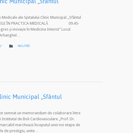
inic Municipal „Sfântul
e Medicale ale Spitalului Clinic Municipal „Sfântul
PLICABILE ÎN PRACTICA MEDICALĂ 09.45-
ogres și inovație în Medicina Internă” Locul
f. Arhanghel…
CATEGORY

L”
NOUTĂȚI
linic Municipal „Sfântul
a fost semnat un memorandum de colaborare între
i Institutul de Boli Cardiovasculare „Prof. Dr.
marcabil marchează începutul unei noi etape de
ale de prestigiu, unite…