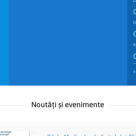
L
D
R
e
Noutăți și evenimente