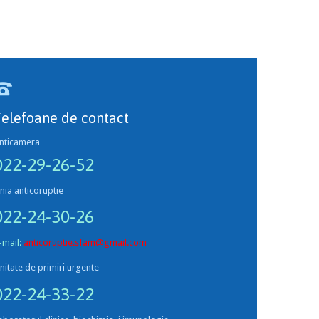

Telefoane de contact
nticamera
022-29-26-52
inia anticoruptie
022-24-30-26
-mail:
anticoruptie.sfam@gmail.com
nitate de primiri urgente
022-24-33-22