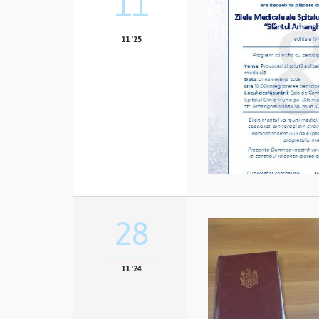
11
11 '25
28
11 '24