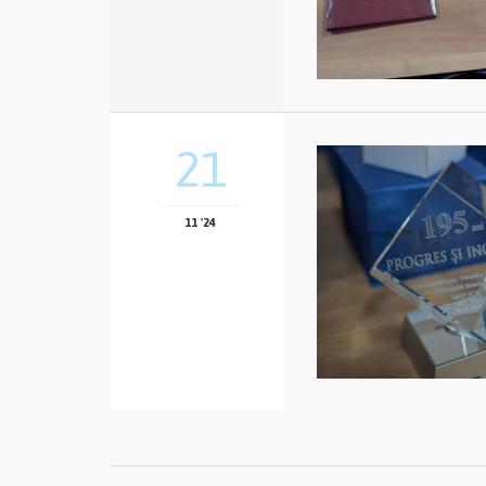
21
11 '24