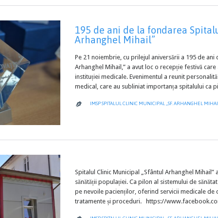
195 de ani de la fondarea Spitalu
Arhanghel Mihail”
Pe 21 noiembrie, cu prilejul aniversării a 195 de ani 
Arhanghel Mihail,” a avut loc o recepție festivă care
instituției medicale. Evenimentul a reunit personalit
medical, care au subliniat importanța spitalului ca p
IMSP SPITALUL CLINIC MUNICIPAL „SF. ARHANGHEL MIHAI

Spitalul Clinic Municipal „Sfântul Arhanghel Mihail” 
sănătății populației. Ca pilon al sistemului de sănătat
pe nevoile pacienților, oferind servicii medicale d
tratamente și proceduri. https://www.facebook.