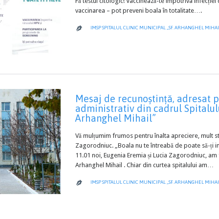
Fă testul citologic! Vaccinează-te împotriva infecției
vaccinarea – pot preveni boala în totalitate….
IMSP SPITALUL CLINIC MUNICIPAL „SF. ARHANGHEL MIHAI

Mesaj de recunoștință, adresat p
administrativ din cadrul Spitalul
Arhanghel Mihail”
Vă mulțumim frumos pentru înalta apreciere, mult s
Zagorodniuc. „Boala nu te întreabă de poate să-ți in
11.01 noi, Eugenia Eremia și Lucia Zagorodniuc, am fo
Arhanghel Mihail . Chiar din curtea spitalului am…
IMSP SPITALUL CLINIC MUNICIPAL „SF. ARHANGHEL MIHAI
