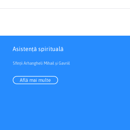
Asistenţă spirituală
Sfinții Arhangheli Mihail și Gavriil
Află mai multe