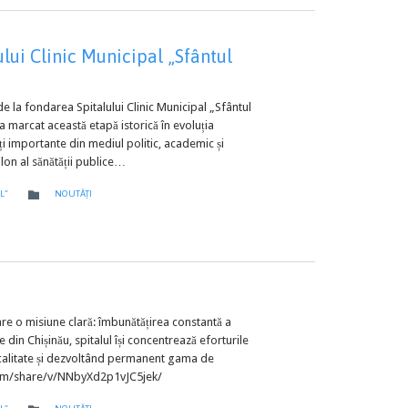
lui Clinic Municipal „Sfântul
de la fondarea Spitalului Clinic Municipal „Sfântul
 a marcat această etapă istorică în evoluția
ăți importante din mediul politic, academic și
ilon al sănătății publice…
CATEGORY

L”
NOUTĂȚI
are o misiune clară: îmbunătățirea constantă a
e din Chișinău, spitalul își concentrează eforturile
e calitate și dezvoltând permanent gama de
com/share/v/NNbyXd2p1vJC5jek/
CATEGORY