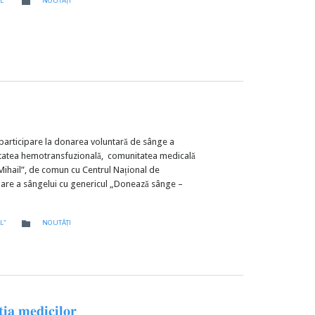

L”
NOUTĂȚI
şi participare la donarea voluntară de sânge a
ritatea hemotransfuzională, comunitatea medicală
 Mihail”, de comun cu Centrul Național de
are a sângelui cu genericul „Donează sânge –
CATEGORY

L”
NOUTĂȚI
̦𝐢𝐚 𝐦𝐞𝐝𝐢𝐜𝐢𝐥𝐨𝐫