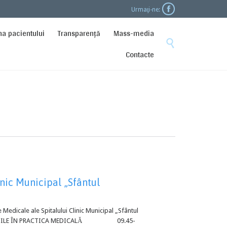

Urmaţi-ne:
Skip
na pacientului
Transparență
Mass-media
to

content
Contacte
inic Municipal „Sfântul
e Medicale ale Spitalului Clinic Municipal „Sfântul
PLICABILE ÎN PRACTICA MEDICALĂ 09.45-