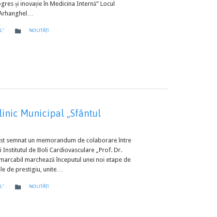
ogres și inovație în Medicina Internă” Locul
f. Arhanghel…
CATEGORY

L”
NOUTĂȚI
linic Municipal „Sfântul
a fost semnat un memorandum de colaborare între
i Institutul de Boli Cardiovasculare „Prof. Dr.
marcabil marchează începutul unei noi etape de
ale de prestigiu, unite…
CATEGORY

L”
NOUTĂȚI