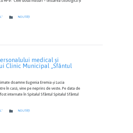
 cu HPV!” Cele două măsuri – testarea citologică și
CATEGORY

L”
NOUTĂȚI
ersonalului medical și
ui Clinic Municipal „Sfântul
timate doamne Eugenia Eremia și Lucia
tre în casă, vine pe neprins de veste. Pe data de
st internate în Spitalul Sfântul Spitalul Sfântul
CATEGORY

L”
NOUTĂȚI