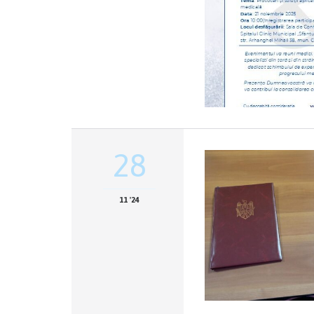
28
11 '24