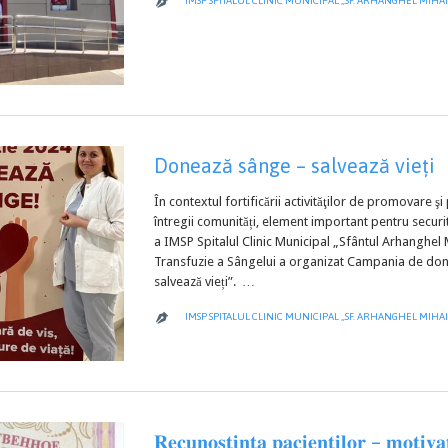
IMSP SPITALUL CLINIC MUNICIPAL „SF. ARHANGHEL MIHAI

Donează sânge – salvează vieți
În contextul fortificării activităţilor de promovare 
întregii comunități, element important pentru secu
a IMSP Spitalul Clinic Municipal „Sfântul Arhanghel
Transfuzie a Sângelui a organizat Campania de don
salvează vieți”. …
IMSP SPITALUL CLINIC MUNICIPAL „SF. ARHANGHEL MIHAI

𝐑𝐞𝐜𝐮𝐧𝐨𝐬̦𝐭𝐢𝐧𝐭̦𝐚 𝐩𝐚𝐜𝐢𝐞𝐧𝐭̦𝐢𝐥𝐨𝐫 – 𝐦𝐨𝐭𝐢𝐯𝐚