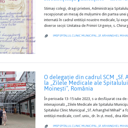
Stimați colegi, dragi prieteni, Administrația Spitalul
recepționat un mesaj de mulțumire din partea unei
internată în cadrul entității noastre medicale, își e
diverse secții: Unitatea de Primiri Urgențe, s. Chiru
IMSP SPITALUL CLINIC MUNICIPAL „SF. ARHANGHEL MIHAI

O delegație din cadrul SCM „Sf. 
la „Zilele Medicale ale Spitalul
Moinești”, România
În perioada 13-15 iulie 2023, s-a desfășurat cea de-
intenaţională „Zilele Medicale ale Spitalului Munici
Spitalului Clinic Municipal „Sf. Arhanghel Mihail” a 
entității medicale, conf. univ., dr. în șt. med., dna
IMSP SPITALUL CLINIC MUNICIPAL „SF. ARHANGHEL MIHAI
