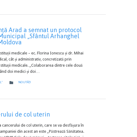
ență Arad a semnat un protocol
 Municipal „Sfântul Arhanghel
 Moldova
ituții medicale – ec. Florina Ionescu și dr. Mihai
l, cât și administrativ, concretizată prin
stituții medicale. „Colaborarea dintre cele două
 când doi medici și doi…
CATEGORY

L”
NOUTĂȚI
ului de col uterin
cancerului de col uterin, care se va desfășura în
ampaniei din acest an este „Păstrează Sănătatea.