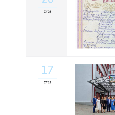
03 '24
17
07 '23