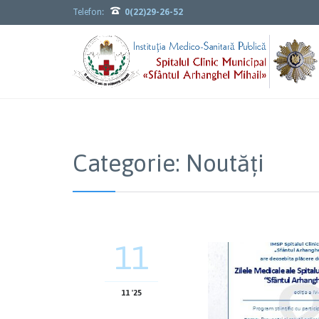

Telefon:
0(22)29-26-52
Categorie:
Noutăți
11
11 '25