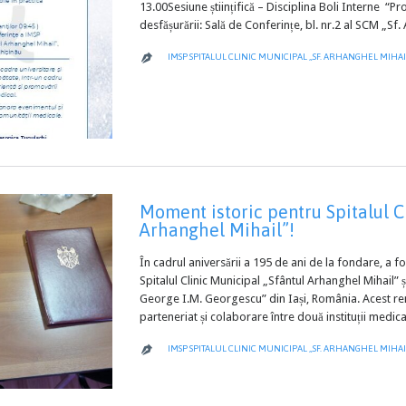
13.00Sesiune științifică – Disciplina Boli Interne “Pr
desfășurării: Sală de Conferințe, bl. nr.2 al SCM „S
IMSP SPITALUL CLINIC MUNICIPAL „SF. ARHANGHEL MIHAI

Moment istoric pentru Spitalul C
Arhanghel Mihail”!
În cadrul aniversării a 195 de ani de la fondare, 
Spitalul Clinic Municipal „Sfântul Arhanghel Mihail” ș
George I.M. Georgescu” din Iași, România. Acest re
parteneriat și colaborare între două instituții medic
IMSP SPITALUL CLINIC MUNICIPAL „SF. ARHANGHEL MIHAI
