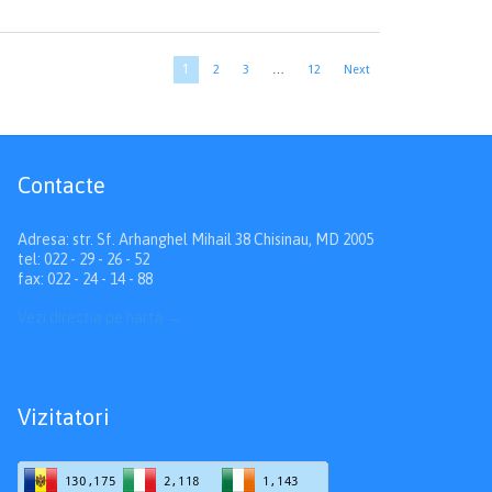
1
2
3
…
12
Next
Contacte
Adresa: str. Sf. Arhanghel Mihail 38 Chisinau, MD 2005
tel: 022 - 29 - 26 - 52
fax: 022 - 24 - 14 - 88
Vezi directia pe hartă
→
Vizitatori