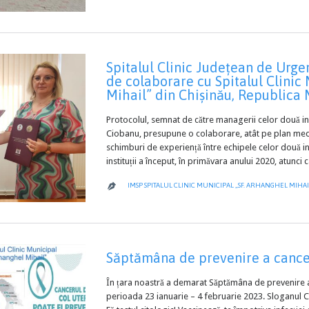
Spitalul Clinic Județean de Urg
de colaborare cu Spitalul Clinic
Mihail” din Chișinău, Republica
Protocolul, semnat de către managerii celor două inst
Ciobanu, presupune o colaborare, atât pe plan medica
schimburi de experiență între echipele celor două in
instituții a început, în primăvara anului 2020, atunci
IMSP SPITALUL CLINIC MUNICIPAL „SF. ARHANGHEL MIHAI

Săptămâna de prevenire a cancer
În țara noastră a demarat Săptămâna de prevenire a 
perioada 23 ianuarie – 4 februarie 2023. Sloganul C