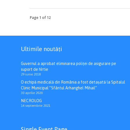
Page 1 of 12
Ultimile noutăți
Guvernul a aprobat eliminarea poliței de asigurare pe
suport de hîrtie
29 iunie 2018
O echipă medicală din România a fost detașată la Spitalul
Clinic Municipal ”Sfântul Arhanghel Mihail”
30 aprilie 2020
NECROLOG
14 septembrie 2021
Single Event Page