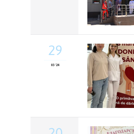
29
03 '24
20