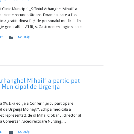
ui Clinic Municipal „Sfântul Arhanghel Mihail” a
 paciente recunoscătoare. Doamna, care a fost
xprimă gratitudinea față de personalul medical din
rgie generală, s. ATIR, s. Gastroenterologie și este…
CATEGORY

L”
NOUTĂȚI
Arhanghel Mihail” a participat
ui Municipal de Urgență
a XVIII-a ediţie a Conferinţei cu participare
pal de Urgenţă Moineşti”. Echipa medicală a
fost reprezentată de dl Mihai Ciobanu, director al
 Alina Comerzan, vicedirectoare Nursing,…
CATEGORY

L”
NOUTĂȚI