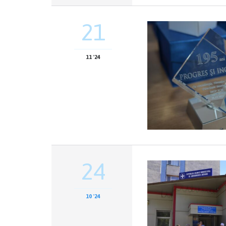
21
11 '24
24
10 '24