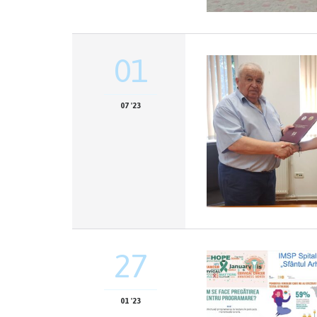
01
07 '23
27
01 '23