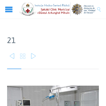

21


