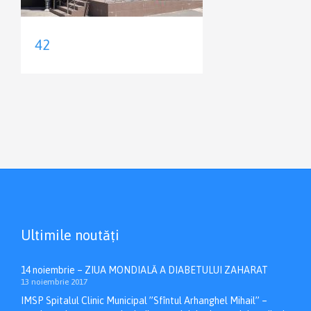
42
Ultimile noutăți
14 noiembrie – ZIUA MONDIALĂ A DIABETULUI ZAHARAT
13 noiembrie 2017
IMSP Spitalul Clinic Municipal ”Sfîntul Arhanghel Mihail” –