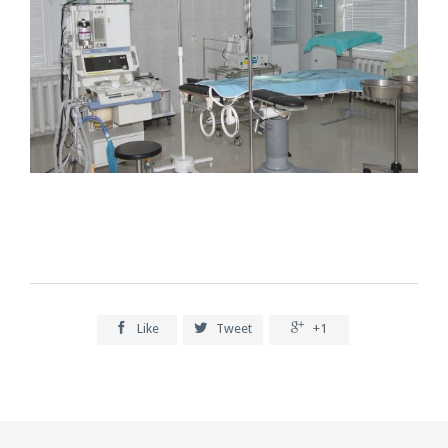



Like
Tweet
+1