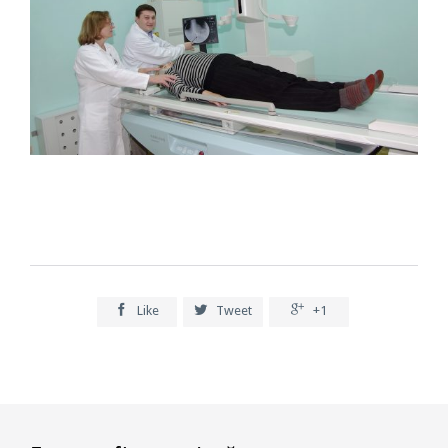



Like
Tweet
+1