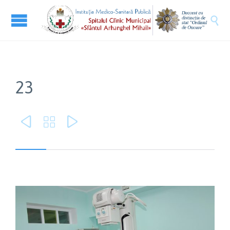

23


