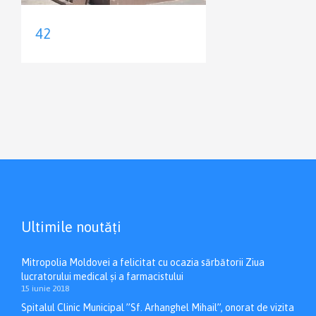
42
Ultimile noutăți
Mitropolia Moldovei a felicitat cu ocazia sărbătorii Ziua
lucratorului medical și a farmacistului
15 iunie 2018
Spitalul Clinic Municipal ”Sf. Arhanghel Mihail”, onorat de vizita