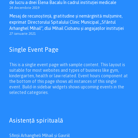
de lucru a dnei Elena Bacalu în cadrul instituției medicale
24 decembrie 2019
Mesaj de recunoștință, gratitudine și nemărginită mulțumire,
exprimat Directorului Spitalului Clinic Municipal „Sfântul
Arhanghel Mihail”, dlui Mihail Ciobanu și angajaților instituției
27 ianuarie 2021
Single Event Page
This is a single event page with sample content. This layout is
suitable for most websites and types of business like gym,
kindergarten, health or law related. Event hours component at
the bottom of this page shows all instances of this single
event. Build-in sidebar widgets shows upcoming events in the
selected categories.
Asistenţă spirituală
Sfinții Arhangheli Mihail și Gavriil