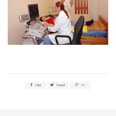



Like
Tweet
+1