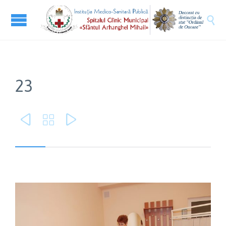

23


