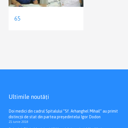
65
Ultimile noutăți
Doi medici din cadrul Spitalului ”Sf. Arhanghel Mihail” au primit
distincții de stat din partea președintelui Igor Dodon
21 iunie 2018