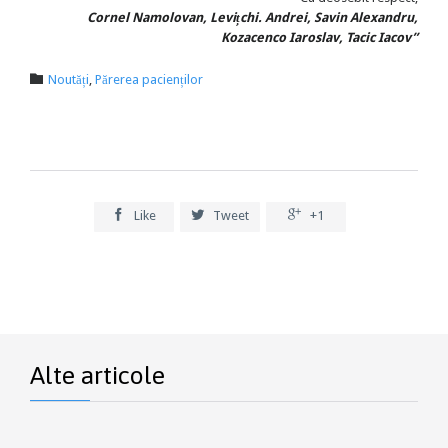
Cornel Namolovan, Levițchi. Andrei, Savin Alexandru,
Kozacenco Iaroslav, Tacic Iacov”
Category

Noutăți
,
Părerea pacienților



Like
Tweet
+1
Alte articole