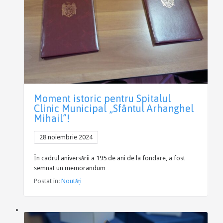
Moment istoric pentru Spitalul
Clinic Municipal „Sfântul Arhanghel
Mihail”!
28 noiembrie 2024
În cadrul aniversării a 195 de ani de la fondare, a fost
semnat un memorandum…
Postat in:
Noutăți