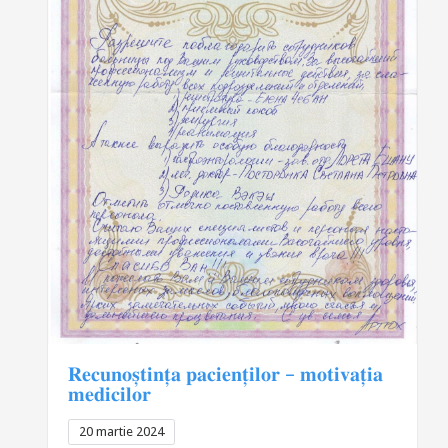
𝐑𝐞𝐜𝐮𝐧𝐨𝐬̦𝐭𝐢𝐧𝐭̦𝐚 𝐩𝐚𝐜𝐢𝐞𝐧𝐭̦𝐢𝐥𝐨𝐫 – 𝐦𝐨𝐭𝐢𝐯𝐚𝐭̦𝐢𝐚
𝐦𝐞𝐝𝐢𝐜𝐢𝐥𝐨𝐫
20 martie 2024