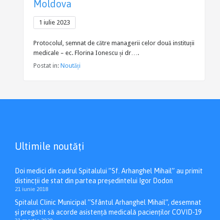
Moldova
1 iulie 2023
Protocolul, semnat de către managerii celor două instituții
medicale – ec. Florina Ionescu și dr….
Postat in:
Noutăți
Ultimile noutăți
Doi medici din cadrul Spitalului ”Sf. Arhanghel Mihail” au primit
distincții de stat din partea președintelui Igor Dodon
21 iunie 2018
Spitalul Clinic Municipal ”Sfântul Arhanghel Mihail”, desemnat
și pregătit să acorde asistență medicală pacienților COVID-19