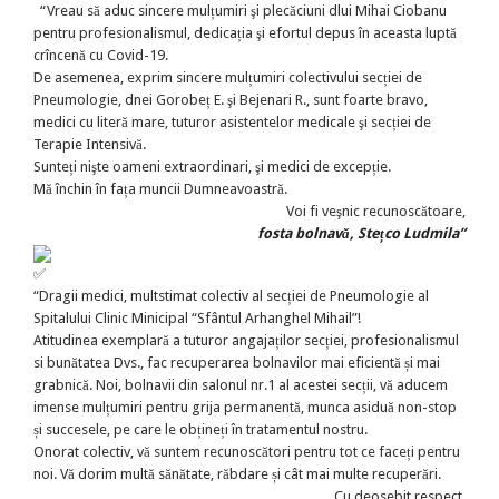
“Vreau să aduc sincere mulțumiri şi plecăciuni dlui Mihai Ciobanu
pentru profesionalismul, dedicația şi efortul depus în aceasta luptă
crîncenă cu Covid-19.
De asemenea, exprim sincere mulțumiri colectivului secției de
Pneumologie, dnei Gorobeț E. şi Bejenari R., sunt foarte bravo,
medici cu literă mare, tuturor asistentelor medicale şi secției de
Terapie Intensivă.
Sunteți nişte oameni extraordinari, şi medici de excepție.
Mă închin în fața muncii Dumneavoastră.
Voi fi veşnic recunoscătoare,
fosta bolnavă, Stețco Ludmila”
“Dragii medici, multstimat colectiv al secției de Pneumologie al
Spitalului Clinic Minicipal “Sfântul Arhanghel Mihail”!
Atitudinea exemplară a tuturor angajaților secției, profesionalismul
si bunătatea Dvs., fac recuperarea bolnavilor mai eficientă și mai
grabnică. Noi, bolnavii din salonul nr.1 al acestei secții, vă aducem
imense mulțumiri pentru grija permanentă, munca asiduă non-stop
și succesele, pe care le obțineți în tratamentul nostru.
Onorat colectiv, vă suntem recunoscători pentru tot ce faceți pentru
noi. Vă dorim multă sănătate, răbdare și cât mai multe recuperări.
Cu deosebit respect,