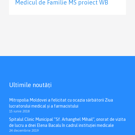
Medicul de Familie MS proiect WB
Ultimile noutăți
Mitropolia Moldovei a felicitat cu ocazia sărbătorii Ziua
lucratorului medical și a farmacistului
15 iunie 2018
Spitalul Clinic Municipal ”Sf. Arhanghel Mihail”, onorat de vizita
de lucru a dnei Elena Bacalu în cadrul instituției medicale
24 decembrie 2019