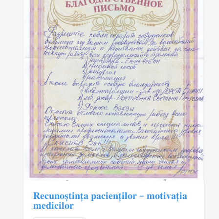
𝐑𝐞𝐜𝐮𝐧𝐨𝐬̦𝐭𝐢𝐧𝐭̦𝐚 𝐩𝐚𝐜𝐢𝐞𝐧𝐭̦𝐢𝐥𝐨𝐫 – 𝐦𝐨𝐭𝐢𝐯𝐚𝐭̦𝐢𝐚
𝐦𝐞𝐝𝐢𝐜𝐢𝐥𝐨𝐫