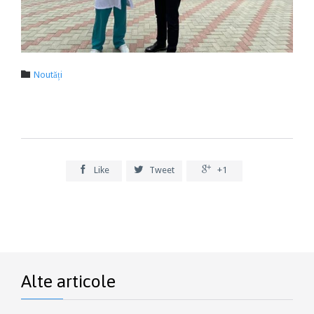
Category

Noutăți



Like
Tweet
+1
Alte articole