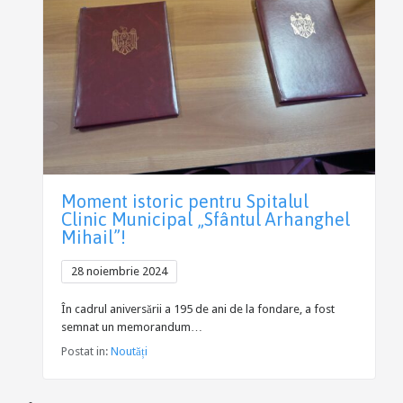
Moment istoric pentru Spitalul
Clinic Municipal „Sfântul Arhanghel
Mihail”!
28 noiembrie 2024
În cadrul aniversării a 195 de ani de la fondare, a fost
semnat un memorandum…
Postat in:
Noutăți