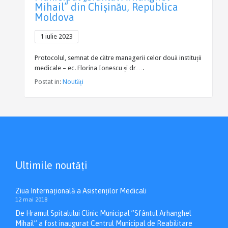
Mihail” din Chișinău, Republica
Moldova
1 iulie 2023
Protocolul, semnat de către managerii celor două instituții
medicale – ec. Florina Ionescu și dr….
Postat in:
Noutăți
Ultimile noutăți
Ziua Internațională a Asistenților Medicali
12 mai 2018
De Hramul Spitalului Clinic Municipal ”Sfântul Arhanghel
Mihail” a fost inaugurat Centrul Municipal de Reabilitare