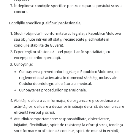
Îndeplinesc condiţiile specifice pentru ocuparea postului scos la
concurs.
Condiţiile specifice (Calificări profesionale)
Studii (obţinute în conformitate cu legislaţia Republicii Moldova
sau obţinute într-un alt stat şi recunoscute şi echivalate în
condiţiile stabilite de Guvern).
Experienţă profesională – cel puţin 1 an în specialitate, cu
excepţia tinerilor specialişti.
Cunoştinţe:
Cunoaşterea prevederilor legislaţiei Republicii Moldova, ce
reglementează activitatea în domeniul sănătăţii, inclusiv ale
Codului deontologic a lucrătorului medical.
Cunoaşterea procedurilor operaţionale.
Abilităţi: de lucru cu informaţia, de organizare şi coordonare a
activităţilor, de luare a deciziilor în situaţii de criză, de comunicare
eficientă (verbal şi scris).
Atitudini/comportamente: responsabilitate, obiectivitate,
iniţiativă, flexibilitate, spirit de rezistenţă la efort şi stres, tendinţa
spre formare profesională continuă, spirit de muncă în echipă,