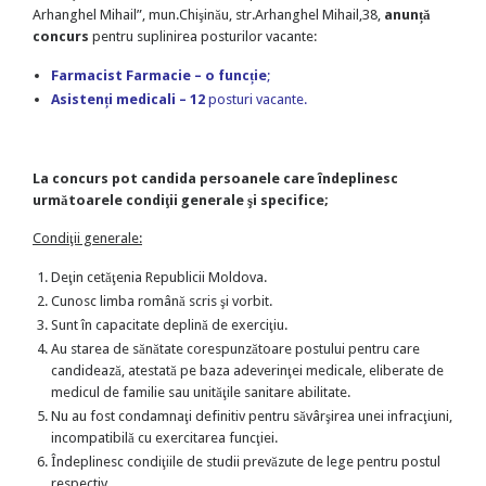
Arhanghel Mihail”, mun.Chişinău, str.Arhanghel Mihail,38,
anunță
concurs
pentru suplinirea posturilor vacante:
Farmacist Farmacie – o funcție
;
Asistenți medicali – 12
posturi vacante.
La concurs pot candida persoanele care îndeplinesc
următoarele condiţii generale şi specifice;
Condiţii generale:
Deţin cetăţenia Republicii Moldova.
Cunosc limba română scris şi vorbit.
Sunt în capacitate deplină de exerciţiu.
Au starea de sănătate corespunzătoare postului pentru care
candidează, atestată pe baza adeverinţei medicale, eliberate de
medicul de familie sau unităţile sanitare abilitate.
Nu au fost condamnaţi definitiv pentru săvârşirea unei infracţiuni,
incompatibilă cu exercitarea funcţiei.
Îndeplinesc condiţiile de studii prevăzute de lege pentru postul
respectiv.