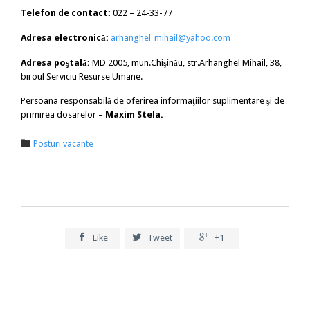
Telefon de contact:
022 – 24-33-77
Adresa electronică:
arhanghel_mihail@yahoo.com
Adresa poştală:
MD 2005, mun.Chişinău, str.Arhanghel Mihail, 38,
biroul Serviciu Resurse Umane.
Persoana responsabilă de oferirea informaţiilor suplimentare şi de
primirea dosarelor –
Maxim Stela.
Category

Posturi vacante



Like
Tweet
+1