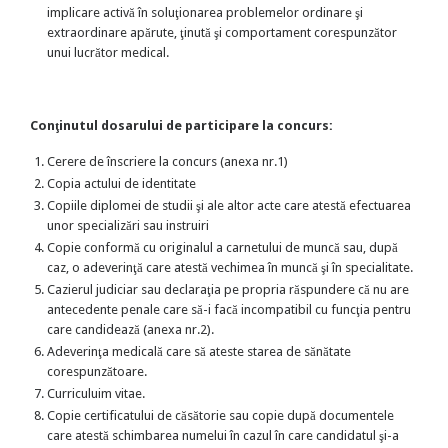
implicare activă în soluţionarea problemelor ordinare şi
extraordinare apărute, ţinută şi comportament corespunzător
unui lucrător medical.
Conţinutul dosarului de participare la concurs:
Cerere de înscriere la concurs (anexa nr.1)
Copia actului de identitate
Copiile diplomei de studii şi ale altor acte care atestă efectuarea
unor specializări sau instruiri
Copie conformă cu originalul a carnetului de muncă sau, după
caz, o adeverinţă care atestă vechimea în muncă şi în specialitate.
Cazierul judiciar sau declaraţia pe propria răspundere că nu are
antecedente penale care să-i facă incompatibil cu funcţia pentru
care candidează (anexa nr.2).
Adeverinţa medicală care să ateste starea de sănătate
corespunzătoare.
Curriculuim vitae.
Copie certificatului de căsătorie sau copie după documentele
care atestă schimbarea numelui în cazul în care candidatul şi-a