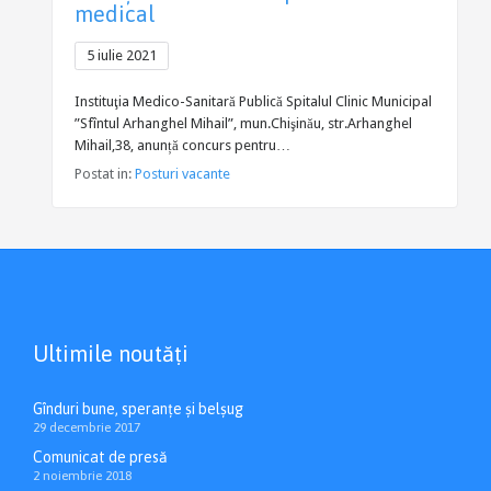
medical
5 iulie 2021
Instituţia Medico-Sanitară Publică Spitalul Clinic Municipal
”Sfîntul Arhanghel Mihail”, mun.Chişinău, str.Arhanghel
Mihail,38, anunță concurs pentru…
Postat in:
Posturi vacante
Ultimile noutăți
Gînduri bune, speranțe și belșug
29 decembrie 2017
Comunicat de presă
2 noiembrie 2018