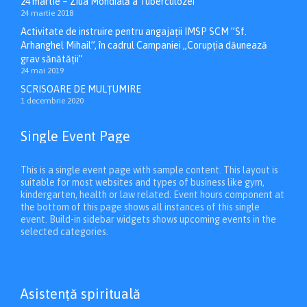
24 martie – Ziua Mondială a Tuberculozei
24 martie 2018
Activitate de instruire pentru angajații IMSP SCM ”Sf.
Arhanghel Mihail”, în cadrul Campaniei „Corupția dăunează
grav sănătății”
24 mai 2019
SCRISOARE DE MULȚUMIRE
1 decembrie 2020
Single Event Page
This is a single event page with sample content. This layout is
suitable for most websites and types of business like gym,
kindergarten, health or law related. Event hours component at
the bottom of this page shows all instances of this single
event. Build-in sidebar widgets shows upcoming events in the
selected categories.
Asistenţă spirituală