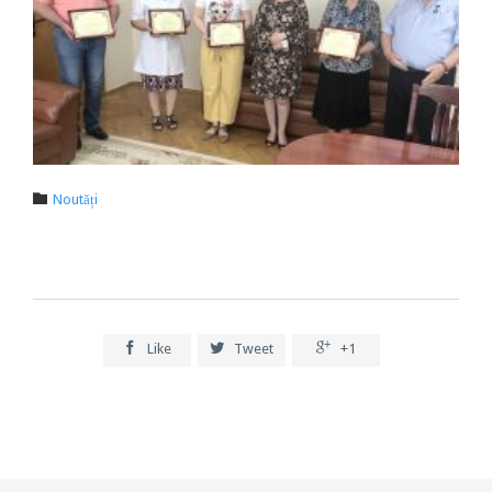
Category

Noutăți



Like
Tweet
+1