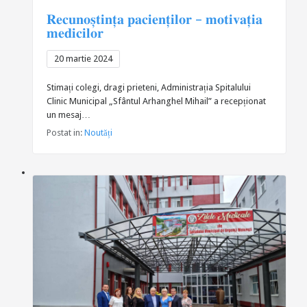
𝐑𝐞𝐜𝐮𝐧𝐨𝐬̦𝐭𝐢𝐧𝐭̦𝐚 𝐩𝐚𝐜𝐢𝐞𝐧𝐭̦𝐢𝐥𝐨𝐫 – 𝐦𝐨𝐭𝐢𝐯𝐚𝐭̦𝐢𝐚
𝐦𝐞𝐝𝐢𝐜𝐢𝐥𝐨𝐫
20 martie 2024
Stimați colegi, dragi prieteni, Administrația Spitalului
Clinic Municipal „Sfântul Arhanghel Mihail” a recepționat
un mesaj…
Postat in:
Noutăți