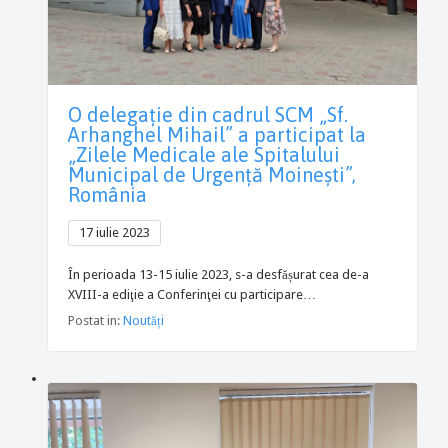
O delegație din cadrul SCM „Sf.
Arhanghel Mihail” a participat la
„Zilele Medicale ale Spitalului
Municipal de Urgență Moinești”,
România
17 iulie 2023
În perioada 13-15 iulie 2023, s-a desfășurat cea de-a
XVIII-a ediţie a Conferinţei cu participare…
Postat in:
Noutăți