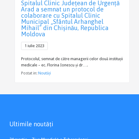
Spitalul Clinic Județean de Urgență
Arad a semnat un protocol de
colaborare cu Spitalul Clinic
Municipal „Sfântul Arhanghel
Mihail” din Chișinău, Republica
Moldova
1 iulie 2023
Protocolul, semnat de către managerii celor două instituții
medicale – ec. Florina Ionescu și dr….
Postat in:
Noutăți
Ultimile noutăți