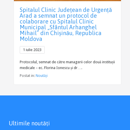
Spitalul Clinic Județean de Urgență
Arad a semnat un protocol de
colaborare cu Spitalul Clinic
Municipal „Sfântul Arhanghel
Mihail” din Chișinău, Republica
Moldova
1 iulie 2023
Protocolul, semnat de către managerii celor două instituții
medicale – ec. Florina Ionescu și dr….
Postat in:
Noutăți
Ultimile noutăți