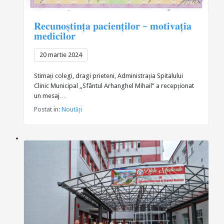
𝐑𝐞𝐜𝐮𝐧𝐨𝐬̦𝐭𝐢𝐧𝐭̦𝐚 𝐩𝐚𝐜𝐢𝐞𝐧𝐭̦𝐢𝐥𝐨𝐫 – 𝐦𝐨𝐭𝐢𝐯𝐚𝐭̦𝐢𝐚
𝐦𝐞𝐝𝐢𝐜𝐢𝐥𝐨𝐫
20 martie 2024
Stimați colegi, dragi prieteni, Administrația Spitalului
Clinic Municipal „Sfântul Arhanghel Mihail” a recepționat
un mesaj…
Postat in:
Noutăți