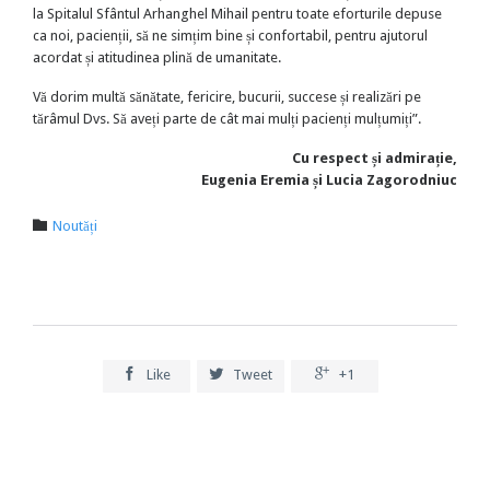
la Spitalul Sfântul Arhanghel Mihail pentru toate eforturile depuse
ca noi, pacienții, să ne simțim bine și confortabil, pentru ajutorul
acordat și atitudinea plină de umanitate.
Vă dorim multă sănătate, fericire, bucurii, succese și realizări pe
tărâmul Dvs. Să aveți parte de cât mai mulți pacienți mulțumiți”.
Cu respect și admirație,
Eugenia Eremia și Lucia Zagorodniuc
Category

Noutăți



Like
Tweet
+1