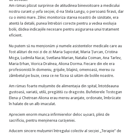
Am rămas plăcut surprinse de atitudinea binevoitoare a medicului
nostru curant și șefa secției, d-na Stela Lungu, o persoană firavă, dar
cu o inimă mare. Zilnic monitoriza starea noastră de sănătate, era
atentă la detalii, punea întrebări corecte pentru a vedea evoluția
bolii, dădea indicațiile necesare pentru asigurarea unui tratament
eficient.
Nu putem să nu menționăm și numele asistentelor medicale care au
fost alături de noi zi de zi: Maria Supostat, Maria Țurcan, Cristina
Moga, Ludmila Nacai, Svetlana Marian, Natalia Coiman, Ana Tarlev,
Maria Erhan, Viorica Dralnea, Aliona Dorma. Fiecare din ele era
profesionistă în domeniu, grijulie, blajină, omenoasă, mereu cu
zâmbetul pe buze, ceea ce ne făcea să uităm de bolile noastre.
Am rămas foarte mulțumite de alimentația din spital, întotdeauna
gustoasă, variată, utilă, pregătită cu dragoste. Bufetierele Tostogan
Elena și Chetrean Aliona erau mereu aranjate, ordonate, îmbrăcate
în halate de un alb imaculat.
Apreciem enorm munca infirmierelor deloc ușoară, plină de
sacrificiu, pentru menținerea curățeniei.
Aducem sincere mulțumiri întregului colectiv al secției ,,Terapie” de