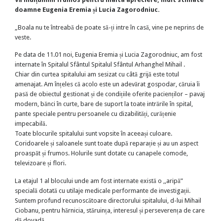
doamne Eugenia Eremia și Lucia Zagorodniuc.
„Boala nu te întreabă de poate să-ți intre în casă, vine pe neprins de
veste.
Pe data de 11.01 noi, Eugenia Eremia și Lucia Zagorodniuc, am fost
internate în Spitalul Sfântul Spitalul Sfântul Arhanghel Mihail .
Chiar din curtea spitalului am sesizat cu câtă grijă este totul
amenajat. Am înțeles că acolo este un adevărat gospodar, căruia îi
pasă de obiectul gestionat și de condițiile oferite pacienților – pavaj
modern, bănci în curte, bare de suport la toate intrările în spital,
pante speciale pentru persoanele cu dizabilități, curățenie
impecabilă.
Toate blocurile spitalului sunt vopsite în aceeași culoare.
Coridoarele și saloanele sunt toate după reparație și au un aspect
proaspăt și frumos. Holurile sunt dotate cu canapele comode,
televizoare și flori.
La etajul 1 al blocului unde am fost internate există o ,,aripă”
specială dotată cu utilaje medicale performante de investigații.
Suntem profund recunoscătoare directorului spitalului, d-lui Mihail
Ciobanu, pentru hărnicia, stăruința, interesul și perseverența de care
dă dovadă.