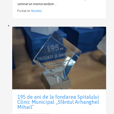
semnat un memorandum…
Postat in:
Noutăți
195 de ani de la fondarea Spitalului
Clinic Municipal „Sfântul Arhanghel
Mihail”