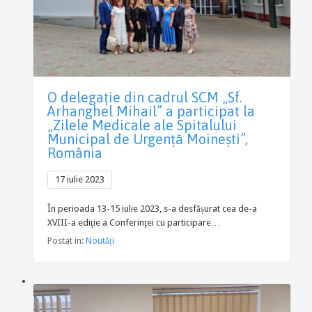
O delegație din cadrul SCM „Sf.
Arhanghel Mihail” a participat la
„Zilele Medicale ale Spitalului
Municipal de Urgență Moinești”,
România
17 iulie 2023
În perioada 13-15 iulie 2023, s-a desfășurat cea de-a
XVIII-a ediţie a Conferinţei cu participare…
Postat in:
Noutăți